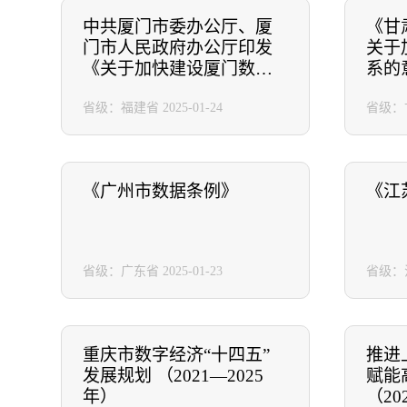
中共厦门市委办公厅、厦
《甘
门市人民政府办公厅印发
关于
《关于加快建设厦门数据
系的
港的实施意见(2024-2027
省级：福建省
2025-01-24
省级：
年)》
《广州市数据条例》
《江
省级：广东省
2025-01-23
省级：
重庆市数字经济“十四五”
推进
发展规划 （2021—2025
赋能
年）
（20