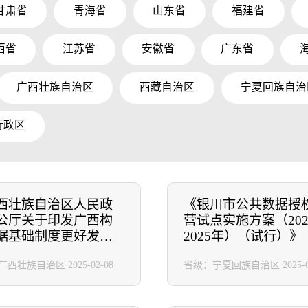
甘肃省
青海省
山东省
福建省
西省
江苏省
安徽省
广东省
广西壮族自治区
西藏自治区
宁夏回族自治
行政区
西壮族自治区人民政
《银川市公共数据授
公厅关于印发广西构
营试点实施方案（202
据基础制度更好发挥
2025年）（试行）》
要素作用总体工作方
广西壮族自治区
2025-02-08
省级：宁夏回族自治区
2025-
通知》