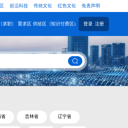
区
前沿科技
传统文化
红色文化
免责声明
（求职）
需求区
供给区（知识付费区)
登录
注册
西省
吉林省
辽宁省