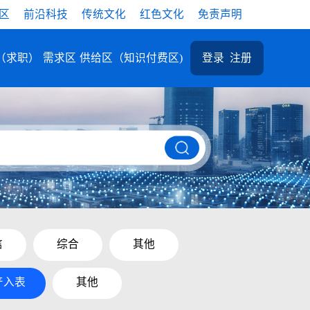
区
前沿科技
传统文化
红色文化
免责声明
（求职）
需求区
供给区（知识付费区)
登录
注册
信
综合
其他
产入表
其他