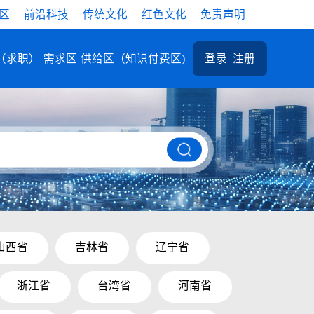
区
前沿科技
传统文化
红色文化
免责声明
（求职）
需求区
供给区（知识付费区)
登录
注册
山西省
吉林省
辽宁省
浙江省
台湾省
河南省