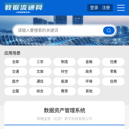
登录
注册
应用场景
全部
三农
制造
金融
住建
交通
文旅
时空
政务
零售
医疗
通信
能源
环保
信用
企服
综合
教育
其他
数据资产管理系统
明曦金道（北京）数字科技有限公司